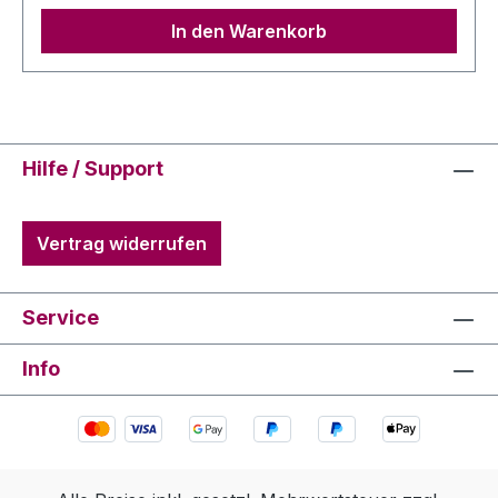
einer Schutzatmosphäre
In den Warenkorb
abgefüllt Nährwertdeklaration Pro 100 ml
Energie 336 kJ / 81 kcal Fett 0 g davon gesättigte
Fettsäuren 0 g Kohlenhydrate 1,3 g davon
Zucker 0,6 g Eiweiß 0 g Salz 0 g
Hilfe / Support
Vertrag widerrufen
Service
Info