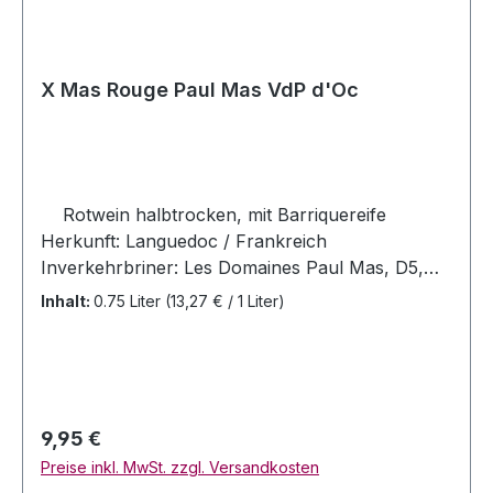
X Mas Rouge Paul Mas VdP d'Oc
Rotwein halbtrocken, mit Barriquereife
Herkunft: Languedoc / Frankreich
Inverkehrbriner: Les Domaines Paul Mas, D5,
Route de villeveyrac, 34530 Montagnac,
Inhalt:
0.75 Liter
(13,27 € / 1 Liter)
Frankreich Vin de Pays d'Oc Rebsorten:
Marselan, Grenache, Cinsault und Carignan
Jahrgang: 2024 Allergenhinweis: enthält
Sulfite Alc 14% Vol. Alc Serviertemperatur:
16-18 Grad Celsius Zutaten Trauben,
Regulärer Preis:
9,95 €
Konservierungsstoffe und Antioxidationsmittel :
Preise inkl. MwSt. zzgl. Versandkosten
Sulfite, Stabilisatoren : Metaweinsäure, unter