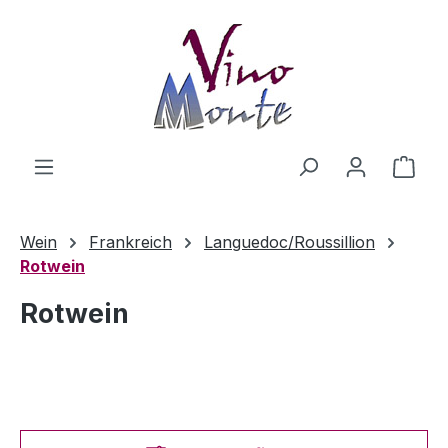
Zum Hauptinhalt springen
Ware
Wein
Frankreich
Languedoc/Roussillion
Rotwein
Rotwein