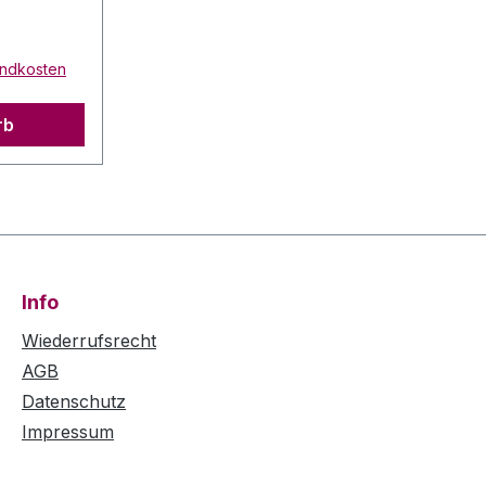
bernet
ahrgang:
Inhalt:
sandkosten
ur: 18 Grad
rb
Info
Wiederrufsrecht
AGB
Datenschutz
Impressum