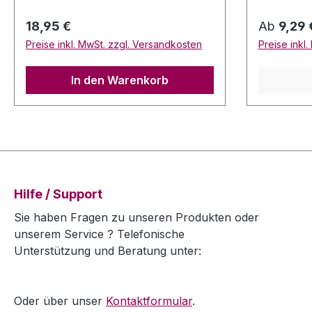
0,750 Liter Trinktemperatur: 18
2020 Alc 1
Grad Celsius Abbildung ähnlich
Liter Trin
Regulärer Preis:
Regulärer
18,95 €
Ab
9,29 
Celsius
Preise inkl. MwSt. zzgl. Versandkosten
Preise inkl
In den Warenkorb
Hilfe / Support
Sie haben Fragen zu unseren Produkten oder
unserem Service ? Telefonische
Unterstützung und Beratung unter:
Oder über unser
Kontaktformular
.