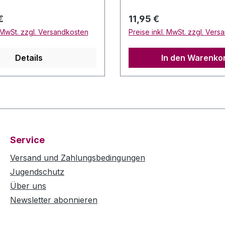
4 % Vol Alc. Inhalt: 0,75
Vineyards Rebsorten: Ca
ktemperatur: 18 Grad
Sauvignon und Shiraz J
 Preis:
Regulärer Preis:
€
11,95 €
2017 Alc 14,5 % Vol Alc. 
. MwSt. zzgl. Versandkosten
Preise inkl. MwSt. zzgl. Ver
0,75 Liter Trinktemperat
Celsius
Details
In den Warenko
Service
Versand und Zahlungsbedingungen
Jugendschutz
Über uns
Newsletter abonnieren