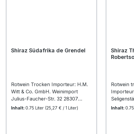
Shiraz Südafrika de Grendel
Shiraz T
Robertso
Courage
Rotwein Trocken Importeur: H.M.
Rotwein tr
Witt & Co. GmbH. Weinimport
Importeur
Julius-Faucher-Str. 32 28307
Seligenstä
Bremen Allergenhinweis: enthält
Offenbach
Inhalt:
0.75 Liter
(25,27 € / 1 Liter)
Inhalt:
0.75
Sulfite Herkunft: Südafrika
Sulfite He
Erzeuger: de Grendel Jahrgang:
Südafrika
2019/20 Alc 14,5% Vol Inhalt:
Rebsorten