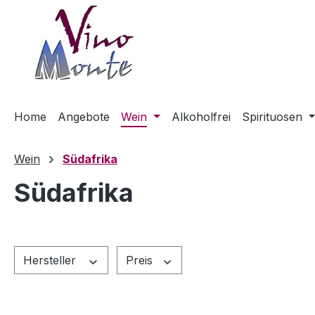
m Hauptinhalt springen
Zur Suche springen
Zur Hauptnavigation springen
Home
Angebote
Wein
Alkoholfrei
Spirituosen
Wein
Südafrika
Südafrika
Hersteller
Preis