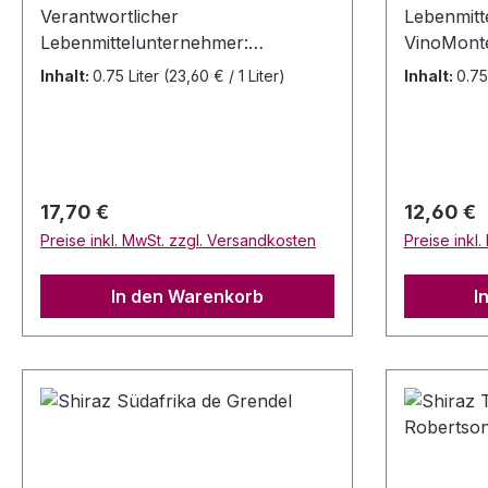
Verantwortlicher
Lebenmitt
Lebenmittelunternehmer:
VinoMonte
VinoMonte, Christiane Hartramf,
Seligenstä
Inhalt:
0.75 Liter
(23,60 € / 1 Liter)
Inhalt:
0.75
Seligenstädter Str. 7, 63073
Offenbach
Offenbach Allergenhinweis: enthält
Sulfite He
Sulfite Herkunft: Constantia /
Südafrika
Südafrika Erzeuger: Steenberg
Vineyards
Vineyards Rebsorten: Merlot
Blanc Jahrgang: 2021 Alc 14 % Vol
Regulärer Preis:
Regulärer
17,70 €
12,60 €
Jahrgang: 2018 Alc 14,5 % Vol Alc.
Alc. Inhalt
Preise inkl. MwSt. zzgl. Versandkosten
Preise inkl
Inhalt: 0,75 Liter Trinktemperatur:
Trinktemp
18 Grad Celsius
In den Warenkorb
I