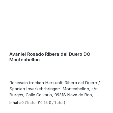
Avaniel Rosado Ribera del Duero DO
Monteabellon
Rosewein trocken Herkunft: Ribera del Duero /
Spanien Inverkehrbringer: Monteabellon, s/n,
Burgos, Calle Calvario, 09318 Nava de Roa,
Burgos - Spanien Allergenhinweis: enthält Sulfite
Inhalt:
0.75 Liter
(10,65 € / 1 Liter)
Jahrgang: 2022 Rebsorten: Tempranillo Alc