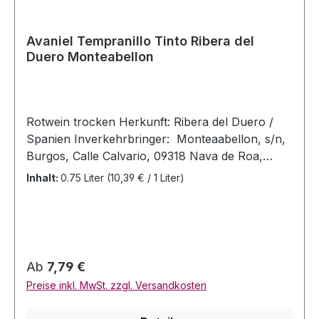
Avaniel Tempranillo Tinto Ribera del
Duero Monteabellon
Rotwein trocken Herkunft: Ribera del Duero /
Spanien Inverkehrbringer: Monteaabellon, s/n,
Burgos, Calle Calvario, 09318 Nava de Roa,
Burgos - Spanien Allergenhinweis: enthält Sulfite
Inhalt:
0.75 Liter
(10,39 € / 1 Liter)
Jahrgang: 2022 Rebsorten: Tempranillo Alc 14%
Vol. Inhalt: 0,75 Liter Bewertungen: VM 90+
Regulärer Preis:
Ab
7,79 €
Preise inkl. MwSt. zzgl. Versandkosten