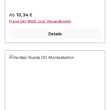
Bewertungen: VM 91+
Regulärer Preis:
Ab
10,34 €
Preise inkl. MwSt. zzgl. Versandkosten
Details