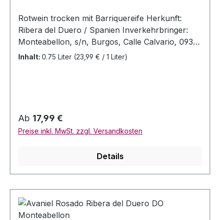
Rotwein trocken mit Barriquereife Herkunft:
Ribera del Duero / Spanien Inverkehrbringer:
Monteabellon, s/n, Burgos, Calle Calvario, 09318
Nava de Roa, Burgos - Spanien Allergenhinweis:
Inhalt:
0.75 Liter
(23,99 € / 1 Liter)
enthält Sulfite Jahrgang: 2020 Rebsorten:
Tempranillo Alc 14% Vol. Inhalt: 0,75 Liter
Regulärer Preis:
Ab
17,99 €
Preise inkl. MwSt. zzgl. Versandkosten
Details