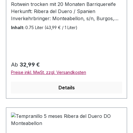
Rotwein trocken mit 20 Monaten Barriquereife
Herkunft: Ribera del Duero / Spanien
Inverkehrbringer: Monteabellon, s/n, Burgos,
Calle Calvario, 09318 Nava de Roa, Burgos -
Inhalt:
0.75 Liter
(43,99 € / 1 Liter)
Spanien Allergenhinweis: enthält Sulfite
Jahrgang: 2018 Rebsorten: Tempranillo Alc 14%
Vol. Inhalt: 0,75 Liter Bewertungen: Penin 90 //
Winespectator 92 // VM 93
Regulärer Preis:
Ab
32,99 €
Preise inkl. MwSt. zzgl. Versandkosten
Details