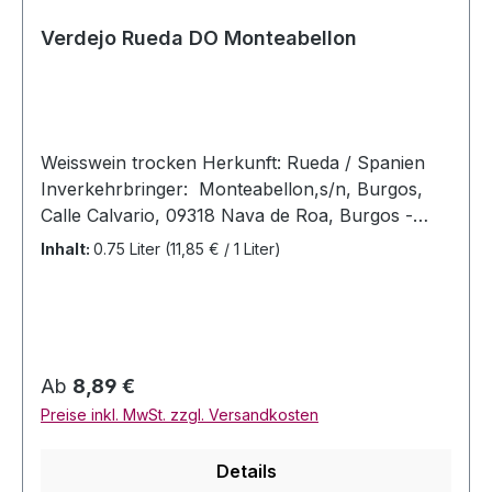
Verdejo Rueda DO Monteabellon
Weisswein trocken Herkunft: Rueda / Spanien
Inverkehrbringer: Monteabellon,s/n, Burgos,
Calle Calvario, 09318 Nava de Roa, Burgos -
Spanien Allergenhinweis: enthält Sulfite
Inhalt:
0.75 Liter
(11,85 € / 1 Liter)
Jahrgang: 2022 Rebsorten: Verdeja Alc 13,5%
Vol. Inhalt: 0,75 Liter Bewertungen: VM 92
Regulärer Preis:
Ab
8,89 €
Preise inkl. MwSt. zzgl. Versandkosten
Details