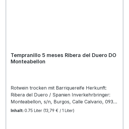
Tempranillo 5 meses Ribera del Duero DO
Monteabellon
Rotwein trocken mit Barriquereife Herkunft:
Ribera del Duero / Spanien Inverkehrbringer:
Monteabellon, s/n, Burgos, Calle Calvario, 09318
Nava de Roa, Burgos - Spanien Allergenhinweis:
Inhalt:
0.75 Liter
(13,79 € / 1 Liter)
enthält Sulfite Jahrgang: 2021 Rebsorten:
Tempranillo Alc 14,5% Vol. Inhalt: 0,75 Liter