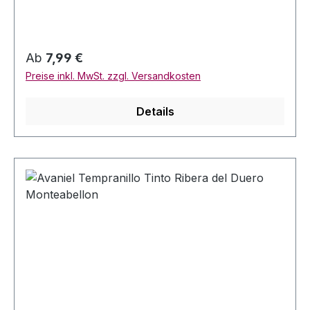
13,5% Vol. Inhalt: 0,75 Liter Bewertungen: VM
89+
Regulärer Preis:
Ab
7,99 €
Preise inkl. MwSt. zzgl. Versandkosten
Details