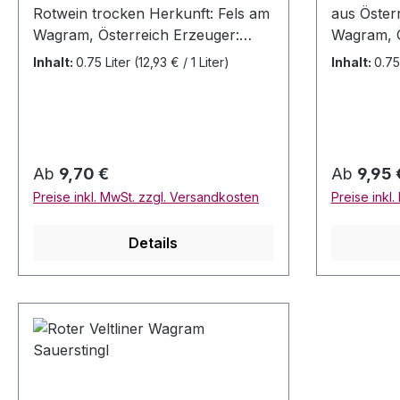
Rotwein trocken Herkunft: Fels am
aus Öster
Wagram, Österreich Erzeuger:
Wagram, Ö
Weinguth Franz
Inverkehr
Inhalt:
0.75 Liter
(12,93 € / 1 Liter)
Inhalt:
0.75
Sauerstingl, Parkstr. 11, 3481 Fels
Sauersting
am Wagram, Österreich Jahrgang:
am Wagram
2022 Rebsorten: Blauer Zweigelt
Allergenhi
Alc. 13% Vol. Allergenhinweis:
Jahrgang:
enthält Sulfite Inhalt: 0,75 Liter
Veltliner A
Regulärer Preis:
Regulärer
Ab
9,70 €
Ab
9,95 
Verschluss: Stelvin (Dreher)
0,75 Liter
Preise inkl. MwSt. zzgl. Versandkosten
Preise inkl
Ausbau: Stahltank Reifepotential:
(Dreher) 
bis 2024 Bewertungen: VM 90+
Geerntet 
Details
verschied
stammt zu
selben We
LÖSS I, e
(etwa 1 b
Witterung)
ausgewoge
Aromatik 