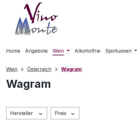
m Hauptinhalt springen
Zur Suche springen
Zur Hauptnavigation springen
Home
Angebote
Wein
Alkoholfrei
Spirituosen
Wein
Österreich
Wagram
Wagram
Hersteller
Preis