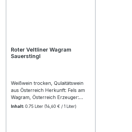
Trinkverg
Duft nach
unterlegt
ausgewoge
und lebhaf
ziemlich d
Roter Veltliner Wagram
Sauerstingl
Weißwein trocken, Qulaitätswein
aus Österreich Herkunft: Fels am
Wagram, Österreich Erzeuger:
Weinguth Franz
Inhalt:
0.75 Liter
(14,60 € / 1 Liter)
Sauerstingl, Parkstr. 11, 3481 Fels
am Wagram, Österreich Jahrgang:
2023 Rebsorten: ROTER Veltliner