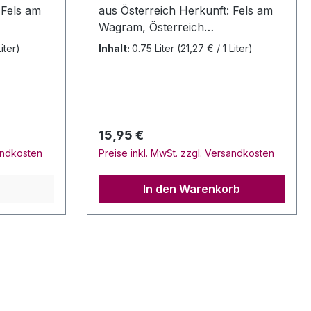
 Fels am
aus Österreich Herkunft: Fels am
Wagram, Österreich
uth Franz
Inverkehrbringer: Weinguth Franz
Liter)
Inhalt:
0.75 Liter
(21,27 € / 1 Liter)
3481 Fels
Sauerstingl, Parkstr. 11, 3481 Fels
am Wagram, Österreich
ulfite
Allergenhinweis: enthält Sulfite
n:
Jahrgang: 2023 Rebsorten:
nhalt:
Veltliner Alc. 14% Vol. Inhalt: 0,75
Regulärer Preis:
15,95 €
lvin
Liter Verschluss: Stelvin (Dreher)
sandkosten
Preise inkl. MwSt. zzgl. Versandkosten
ank
Ausbau: Stahltank Reifepotential:
bis 2021+ Bewertungen: VM 93-94
In den Warenkorb