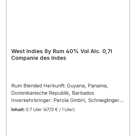
West Indies 8y Rum 40% Vol Alc. 0,7l
Companie des Indes
Rum Blended Herkunft: Guyana, Panama,
Dominikanische Republik, Barbados
Inverkehrbringer: Perola GmbH, Schnieglinger
Str. 245, 90427 Nürnberg Allergenhinweis:
Inhalt:
0.7 Liter
(67,13 € / 1 Liter)
enthält Sulfite Typ: Melasse Rum Farbe:
goldbraun Flascheninhalt: 0,7 Liter Alc 40 % Vol
In der Nase zeigt er sich ausnehmend