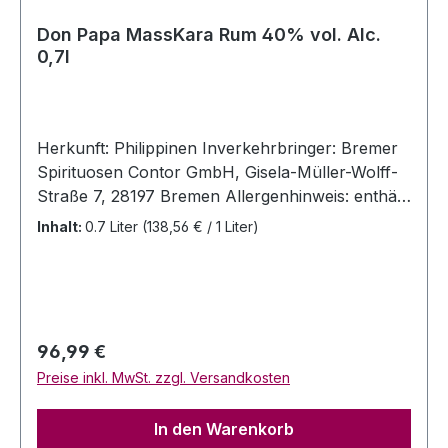
Don Papa MassKara Rum 40% vol. Alc.
0,7l
Herkunft: Philippinen Inverkehrbringer: Bremer
Spirituosen Contor GmbH, Gisela-Müller-Wolff-
Straße 7, 28197 Bremen Allergenhinweis: enthält
Sulfite enthält Farbstoff Zuckercouleur (E150c)
Inhalt:
0.7 Liter
(138,56 € / 1 Liter)
Typ: Melasse Rum Farbe: dunkles goldbraun
Flascheninhalt: 0,7 Liter Alc 40 % Vol
Regulärer Preis:
96,99 €
Preise inkl. MwSt. zzgl. Versandkosten
In den Warenkorb