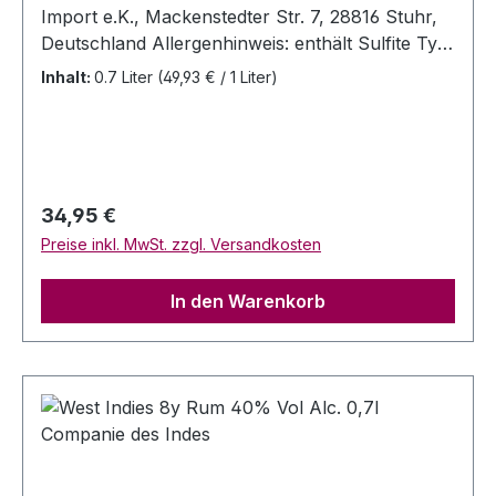
Import e.K., Mackenstedter Str. 7, 28816 Stuhr,
Deutschland Allergenhinweis: enthält Sulfite Typ:
Melasse Rum Farbe: klar Flascheninhalt: 0,7
Inhalt:
0.7 Liter
(49,93 € / 1 Liter)
Liter Alc 63 % Vol Farbstoffe: keine Nase:
Explosiv und fruchtig. Überreife Banane, Mango
und Ananas mit vollmundigen Gewürzen, grünen
Oliven und Rauchnoten. Gaumen: Intensiv und
würzig. Noten von Pfeffer und überreifen
Regulärer Preis:
34,95 €
tropischen Früchten. Nachklang: Lang,
Preise inkl. MwSt. zzgl. Versandkosten
ausgewogen und außergewöhnlich ausgeprägt
In den Warenkorb