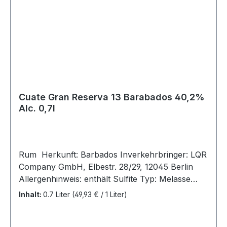
Aromastufe des Cuate 13 besonders intensiv.
Alle drei Rums sind für sich und ihre Altersstufe
beeindruckend in Qualität und Aroma.
Cuate Gran Reserva 13 Barabados 40,2%
Alc. 0,7l
Rum Herkunft: Barbados Inverkehrbringer: LQR
Company GmbH, Elbestr. 28/29, 12045 Berlin
Allergenhinweis: enthält Sulfite Typ: Melasse
Rum Farbe: goldbraun Flascheninhalt: 0,7 Liter
Inhalt:
0.7 Liter
(49,93 € / 1 Liter)
Alc 40,2% Vol Der Cuate Rum 13 stammt
aus Barbados (Karibisches Meer) und wird aus