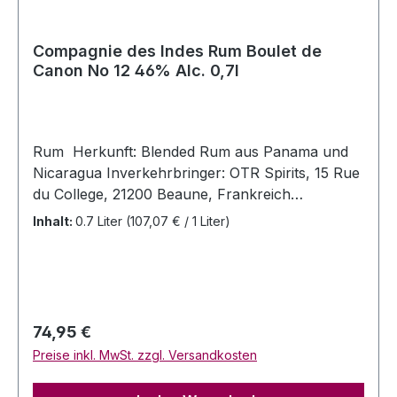
mit einem Hauch von Kakaobutter und dezentem
Rauch.
Compagnie des Indes Rum Boulet de
Canon No 12 46% Alc. 0,7l
Rum Herkunft: Blended Rum aus Panama und
Nicaragua Inverkehrbringer: OTR Spirits, 15 Rue
du College, 21200 Beaune, Frankreich
Allergenhinweis: enthält Sulfite Typ: Melasse
Inhalt:
0.7 Liter
(107,07 € / 1 Liter)
Rum Farbe: goldbraun Flascheninhalt: 0,7 Liter
Alc 46 % Vol • Blend aus 3-5 jährigen Rum
aus Panama und Nicaragua, der für 8 Monate im
Islay-Fass im Burgund nachreifte.
Regulärer Preis:
74,95 €
Preise inkl. MwSt. zzgl. Versandkosten