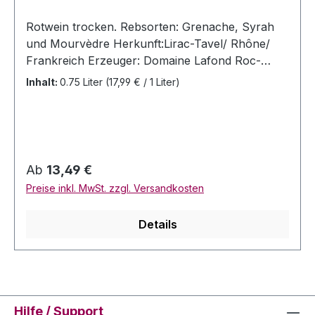
Rotwein trocken. Rebsorten: Grenache, Syrah
und Mourvèdre Herkunft:Lirac-Tavel/ Rhône/
Frankreich Erzeuger: Domaine Lafond Roc-
Epine, 336 Route des Vignobles, 30126 Tavel,
Inhalt:
0.75 Liter
(17,99 € / 1 Liter)
Frankreich Jahrgang: 2023 Inhalt: 0,75 Liter
FlascheZutaten: Trauben, Säureregulatoren
(Weinsäure) , Konservierungsstoffe und
Antioxidantien (Schwefeldioxid) ,
Stabilisierungsmittel (Gummi arabicum) . Unter
Regulärer Preis:
Ab
13,49 €
Schutzatmosphäre abgefüllt. Brennwert:
Preise inkl. MwSt. zzgl. Versandkosten
328kJ/79kcal -per 100ml Kohlenhydrate: 0,8g
/100ml davon Zucker: 0,1g/100ml Enthält geringe
Details
Mengen von Fett, gesättigten Fettsäuren, Eiweiß
und Salz Allergenhinweis: enthält Sulfite Alc
14% Vol Bewertungen: VM 92/100
Hilfe / Support