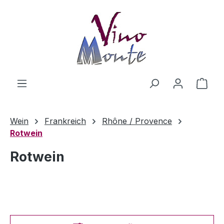
Zum Hauptinhalt springen
Ware
Wein
Frankreich
Rhône / Provence
Rotwein
Rotwein