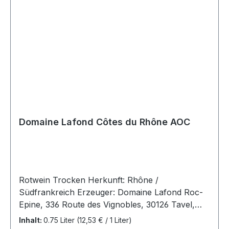
Unterstützung für ein tolles Finale.Die Winkritiker
Jancis Robinson und Robert Parker bewerten
diesen Wein Jahr für Jahr mit sehr guten
Kritiken.
Domaine Lafond Côtes du Rhône AOC
Rotwein Trocken Herkunft: Rhône /
Südfrankreich Erzeuger: Domaine Lafond Roc-
Epine, 336 Route des Vignobles, 30126 Tavel,
Frankreich Jahrgang: 2024Rebsorten: 70%
Inhalt:
0.75 Liter
(12,53 € / 1 Liter)