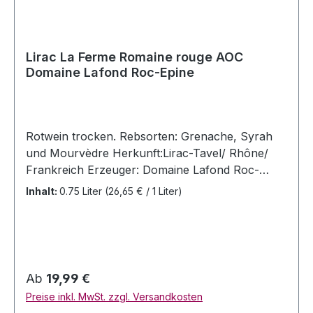
Bettane& Desseauve 7,5 Punkte , Parker 87
Punkte (Bewertungen für den Jahrgang 2003).
Lirac La Ferme Romaine rouge AOC
Domaine Lafond Roc-Epine
Rotwein trocken. Rebsorten: Grenache, Syrah
und Mourvèdre Herkunft:Lirac-Tavel/ Rhône/
Frankreich Erzeuger: Domaine Lafond Roc-
Epine, 336 Route des Vignobles, 30126 Tavel,
Inhalt:
0.75 Liter
(26,65 € / 1 Liter)
Frankreich Jahrgang: 2022 Inhalt: 0,75 Liter
Flasche Allergenhinweis: enthält Sulfite Alc 14%
Vol Bewertungen: ; VM 95/100
Serviertemperatur: 18 Grad CelsiusDer "La
Ferme Romaine" ist der Spitzen-Lirac aus dem
Regulärer Preis:
Ab
19,99 €
Hause Lafond, der einem Châteaneuf in nichts
Preise inkl. MwSt. zzgl. Versandkosten
nachsteht.Aromen von Kirschen und schwarzen