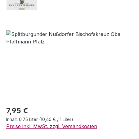
Bildergalerie überspringen
Regulärer Preis:
7,95 €
Inhalt:
0.75 Liter
(10,60 € / 1 Liter)
Preise inkl. MwSt. zzgl. Versandkosten