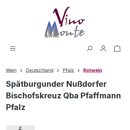
Zum Hauptinhalt springen
Ware
Wein
Deutschland
Pfalz
Rotwein
Spätburgunder Nußdorfer
Bischofskreuz Qba Pfaffmann
Pfalz