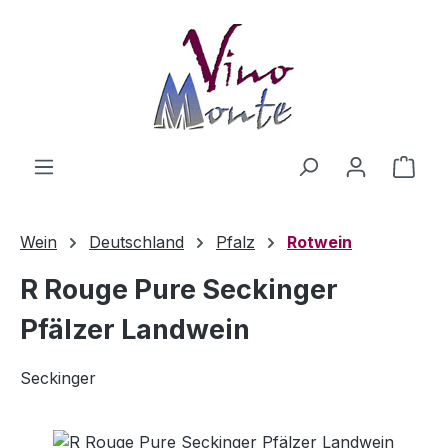
Zum Hauptinhalt springen
Ware
Wein
Deutschland
Pfalz
Rotwein
R Rouge Pure Seckinger
Pfälzer Landwein
Seckinger
Bildergalerie überspringen