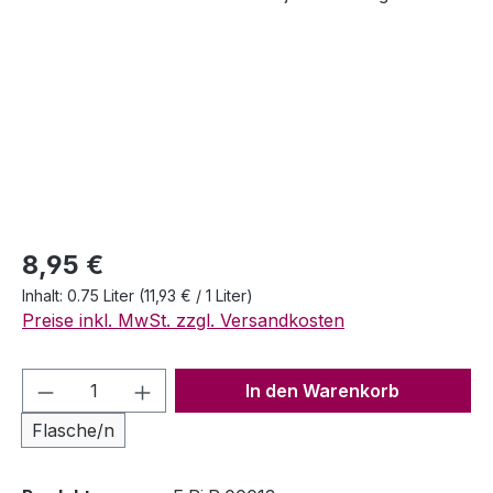
Regulärer Preis:
8,95 €
Inhalt:
0.75 Liter
(11,93 € / 1 Liter)
Preise inkl. MwSt. zzgl. Versandkosten
Produkt Anzahl: Gib den gewünschten We
In den Warenkorb
Flasche/n