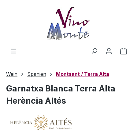
Zum Hauptinhalt springen
Ware
Wein
Spanien
Montsant / Terra Alta
Garnatxa Blanca Terra Alta
Herència Altés