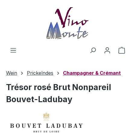
Zum Hauptinhalt springen
Ware
Wein
Prickelndes
Champagner & Crémant
Trésor rosé Brut Nonpareil
Bouvet-Ladubay