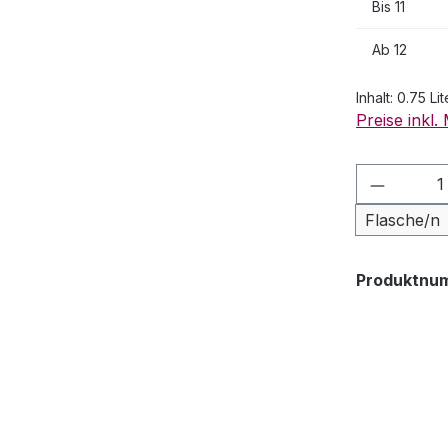
Bis
11
Ab
12
Inhalt:
0.75 Lit
Preise inkl
Produkt
Flasche/n
Produktnu