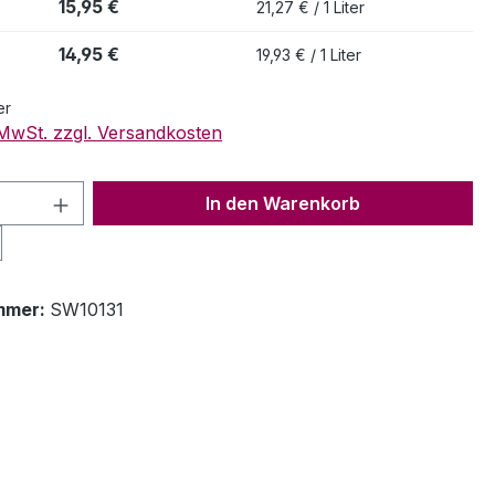
15,95 €
21,27 € / 1 Liter
14,95 €
19,93 € / 1 Liter
er
. MwSt. zzgl. Versandkosten
 Anzahl: Gib den gewünschten Wert ein 
In den Warenkorb
mmer:
SW10131