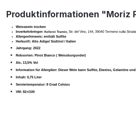
Produktinformationen "Moriz P
Weisswein trocken
Inverkehrbringer:
Str. del Vino, 144, 39040 Termeno sulla Strada 
Kellerei Tramin,
Allergenhinweis: enthält Sulfite
Herkunft: Alto Adige/ Südtirol / Italien
Jahrgang: 2022
Rebsorten: Pinot Bianco ( Weissburgunder)
Alc. 13,5% Vol
Information für Allergiker: Dieser Wein kann Sulfite, Eiweiss, Gelantine und
Inhalt: 0,75 Liter
Serviertemperatur: 8 Grad Celsius
VM: 92+/100