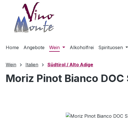
m Hauptinhalt springen
Zur Suche springen
Zur Hauptnavigation springen
Home
Angebote
Wein
Alkoholfrei
Spirituosen
Wein
Italien
Südtirol / Alto Adige
Moriz Pinot Bianco DOC 
Bildergalerie überspringen