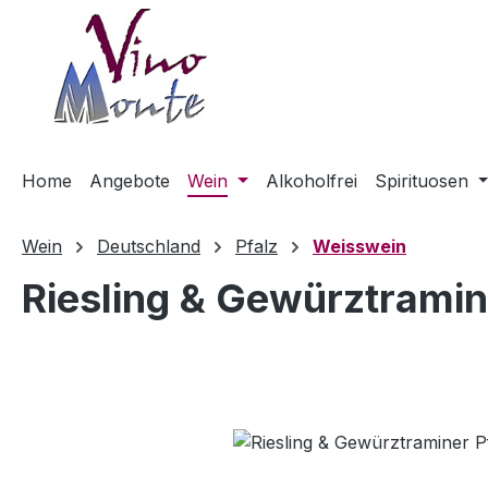
m Hauptinhalt springen
Zur Suche springen
Zur Hauptnavigation springen
Home
Angebote
Wein
Alkoholfrei
Spirituosen
Wein
Deutschland
Pfalz
Weisswein
Riesling & Gewürztramin
Bildergalerie überspringen