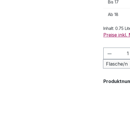
Bis
17
Ab
18
Inhalt:
0.75 Lit
Preise inkl
Produkt
Flasche/n
Produktnu