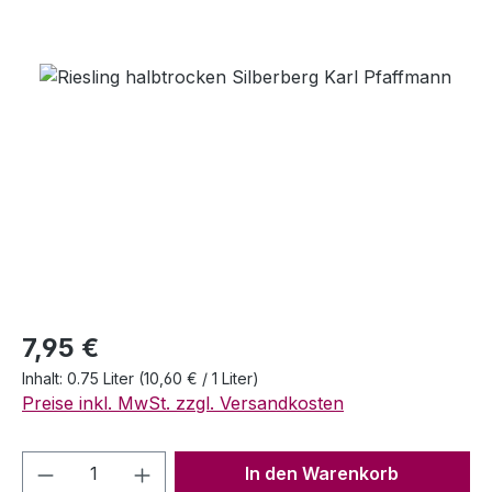
Bildergalerie überspringen
Regulärer Preis:
7,95 €
Inhalt:
0.75 Liter
(10,60 € / 1 Liter)
Preise inkl. MwSt. zzgl. Versandkosten
Produkt Anzahl: Gib den gewünschten We
In den Warenkorb