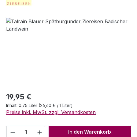
Bildergalerie überspringen
Regulärer Preis:
19,95 €
Inhalt:
0.75 Liter
(26,60 € / 1 Liter)
Preise inkl. MwSt. zzgl. Versandkosten
Produkt Anzahl: Gib den gewünschten We
In den Warenkorb