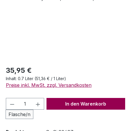
Regulärer Preis:
35,95 €
Inhalt:
0.7 Liter
(51,36 € / 1 Liter)
Preise inkl. MwSt. zzgl. Versandkosten
Produkt Anzahl: Gib den gewünschten We
In den Warenkorb
Flasche/n