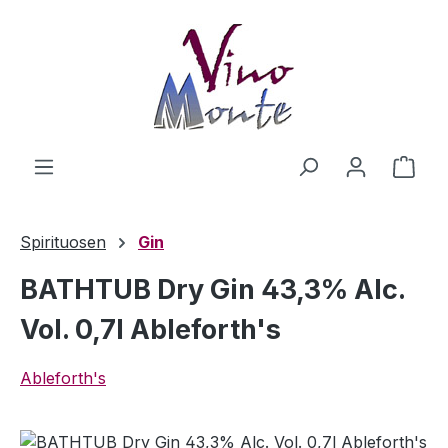
Zum Hauptinhalt springen
Ware
Spirituosen
Gin
BATHTUB Dry Gin 43,3% Alc.
Vol. 0,7l Ableforth's
Ableforth's
Bildergalerie überspringen