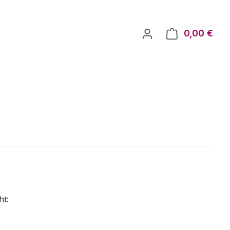
0,00 €
Ware
ht: