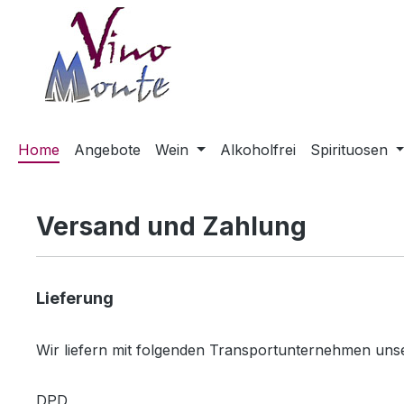
m Hauptinhalt springen
Zur Suche springen
Zur Hauptnavigation springen
Home
Angebote
Wein
Alkoholfrei
Spirituosen
Versand und Zahlung
Lieferung
Wir liefern mit folgenden Transportunternehmen unse
DPD