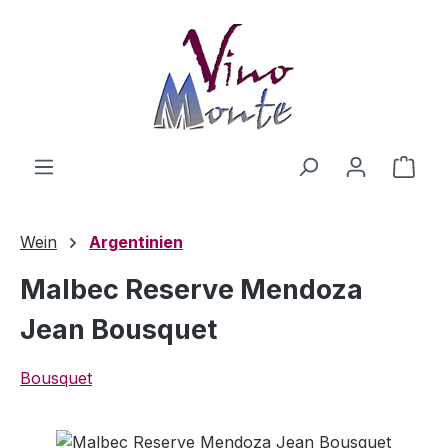
Zum Hauptinhalt springen
Ware
Wein
Argentinien
Malbec Reserve Mendoza
Jean Bousquet
Bousquet
Bildergalerie überspringen